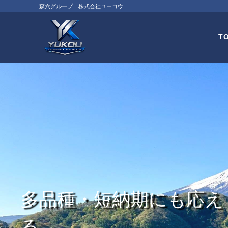
森六グループ 株式会社ユーコウ
T
多品種・短納期にも応え
る、